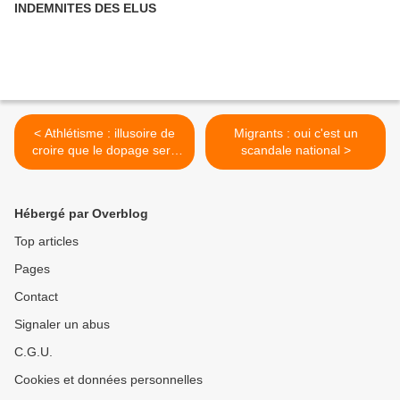
INDEMNITES DES ELUS
< Athlétisme : illusoire de
Migrants : oui c'est un
croire que le dopage sera
scandale national >
vaincu
Hébergé par Overblog
Top articles
Pages
Contact
Signaler un abus
C.G.U.
Cookies et données personnelles