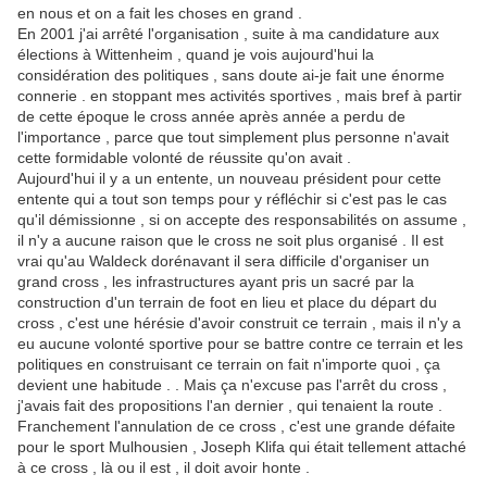
en nous et on a fait les choses en grand .
En 2001 j'ai arrêté l'organisation , suite à ma candidature aux
élections à Wittenheim , quand je vois aujourd'hui la
considération des politiques , sans doute ai-je fait une énorme
connerie . en stoppant mes activités sportives , mais bref à partir
de cette époque le cross année après année a perdu de
l'importance , parce que tout simplement plus personne n'avait
cette formidable volonté de réussite qu'on avait .
Aujourd'hui il y a un entente, un nouveau président pour cette
entente qui a tout son temps pour y réfléchir si c'est pas le cas
qu'il démissionne , si on accepte des responsabilités on assume ,
il n'y a aucune raison que le cross ne soit plus organisé . Il est
vrai qu'au Waldeck dorénavant il sera difficile d'organiser un
grand cross , les infrastructures ayant pris un sacré par la
construction d'un terrain de foot en lieu et place du départ du
cross , c'est une hérésie d'avoir construit ce terrain , mais il n'y a
eu aucune volonté sportive pour se battre contre ce terrain et les
politiques en construisant ce terrain on fait n'importe quoi , ça
devient une habitude . . Mais ça n'excuse pas l'arrêt du cross ,
j'avais fait des propositions l'an dernier , qui tenaient la route .
Franchement l'annulation de ce cross , c'est une grande défaite
pour le sport Mulhousien , Joseph Klifa qui était tellement attaché
à ce cross , là ou il est , il doit avoir honte .