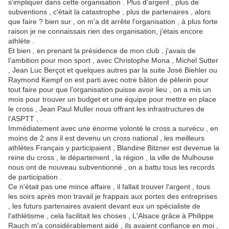
s'impliquer dans cette organisation . Plus d'argent , plus de
subventions , c'était la catastrophe , plus de partenaires , alors
que faire ? bien sur , on m'a dit arrête l'organisation , à plus forte
raison je ne connaissais rien des organisation, j'étais encore
athlète .
Et bien , en prenant la présidence de mon club , j'avais de
l'ambition pour mon sport , avec Christophe Mona , Michel Sutter
, Jean Luc Berçot et quelques autres par la suite José Biehler ou
Raymond Kempf on est parti avec notre bâton de pèlerin pour
tout faire pour que l'organisation puisse avoir lieu , on a mis un
mois pour trouver un budget et une équipe pour mettre en place
le cross , Jean Paul Muller nous offrant les infrastructures de
l'ASPTT , .
Immédiatement avec une énorme volonté le cross a survécu , en
moins de 2 ans il est devenu un cross national , les meilleurs
athlètes Français y participaient , Blandine Bitzner est devenue la
reine du cross , le département , la région , la ville de Mulhouse
nous ont de nouveau subventionné , on a battu tous les records
de participation .
Ce n'était pas une mince affaire , il fallait trouver l'argent , tous
les soirs après mon travail je frappais aux portes des entreprises
, les futurs partenaires avaient devant eux un spécialiste de
l'athlétisme , cela facilitait les choses , L'Alsace grâce à Philippe
Rauch m'a considérablement aidé , ils avaient confiance en moi ,