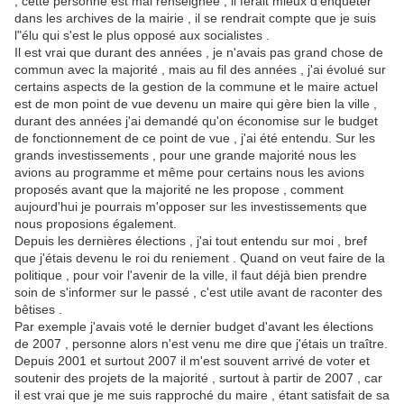
, cette personne est mal renseignée , il ferait mieux d'enquêter
dans les archives de la mairie , il se rendrait compte que je suis
l"élu qui s'est le plus opposé aux socialistes .
Il est vrai que durant des années , je n'avais pas grand chose de
commun avec la majorité , mais au fil des années , j'ai évolué sur
certains aspects de la gestion de la commune et le maire actuel
est de mon point de vue devenu un maire qui gère bien la ville ,
durant des années j'ai demandé qu'on économise sur le budget
de fonctionnement de ce point de vue , j'ai été entendu. Sur les
grands investissements , pour une grande majorité nous les
avions au programme et même pour certains nous les avions
proposés avant que la majorité ne les propose , comment
aujourd'hui je pourrais m'opposer sur les investissements que
nous proposions également.
Depuis les dernières élections , j'ai tout entendu sur moi , bref
que j'étais devenu le roi du reniement . Quand on veut faire de la
politique , pour voir l'avenir de la ville, il faut déjà bien prendre
soin de s'informer sur le passé , c'est utile avant de raconter des
bêtises .
Par exemple j'avais voté le dernier budget d'avant les élections
de 2007 , personne alors n'est venu me dire que j'étais un traître.
Depuis 2001 et surtout 2007 il m'est souvent arrivé de voter et
soutenir des projets de la majorité , surtout à partir de 2007 , car
il est vrai que je me suis rapproché du maire , étant satisfait de sa