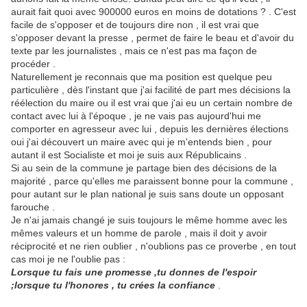
aurait fait quoi avec 900000 euros en moins de dotations ? . C'est
facile de s'opposer et de toujours dire non , il est vrai que
s'opposer devant la presse , permet de faire le beau et d'avoir du
texte par les journalistes , mais ce n'est pas ma façon de
procéder .
Naturellement je reconnais que ma position est quelque peu
particulière , dès l'instant que j'ai facilité de part mes décisions la
réélection du maire ou il est vrai que j'ai eu un certain nombre de
contact avec lui à l'époque , je ne vais pas aujourd'hui me
comporter en agresseur avec lui , depuis les dernières élections
oui j'ai découvert un maire avec qui je m'entends bien , pour
autant il est Socialiste et moi je suis aux Républicains .
Si au sein de la commune je partage bien des décisions de la
majorité , parce qu'elles me paraissent bonne pour la commune ,
pour autant sur le plan national je suis sans doute un opposant
farouche .
Je n'ai jamais changé je suis toujours le même homme avec les
mêmes valeurs et un homme de parole , mais il doit y avoir
réciprocité et ne rien oublier , n'oublions pas ce proverbe , en tout
cas moi je ne l'oublie pas :
Lorsque tu fais une promesse ,tu donnes de l'espoir
;lorsque tu l'honores , tu crées la confiance
.