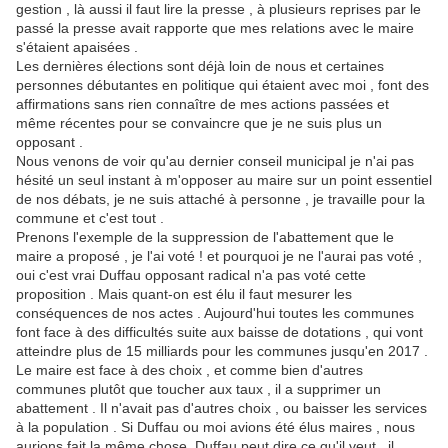
gestion , là aussi il faut lire la presse , à plusieurs reprises par le
passé la presse avait rapporte que mes relations avec le maire
s'étaient apaisées .
Les dernières élections sont déjà loin de nous et certaines
personnes débutantes en politique qui étaient avec moi , font des
affirmations sans rien connaître de mes actions passées et
même récentes pour se convaincre que je ne suis plus un
opposant .
Nous venons de voir qu'au dernier conseil municipal je n'ai pas
hésité un seul instant à m'opposer au maire sur un point essentiel
de nos débats, je ne suis attaché à personne , je travaille pour la
commune et c'est tout .
Prenons l'exemple de la suppression de l'abattement que le
maire a proposé , je l'ai voté ! et pourquoi je ne l'aurai pas voté ,
oui c'est vrai Duffau opposant radical n'a pas voté cette
proposition . Mais quant-on est élu il faut mesurer les
conséquences de nos actes . Aujourd'hui toutes les communes
font face à des difficultés suite aux baisse de dotations , qui vont
atteindre plus de 15 milliards pour les communes jusqu'en 2017 .
Le maire est face à des choix , et comme bien d'autres
communes plutôt que toucher aux taux , il a supprimer un
abattement . Il n'avait pas d'autres choix , ou baisser les services
à la population . Si Duffau ou moi avions été élus maires , nous
aurions fait la même chose. Duffau peut dire ce qu'il veut , il