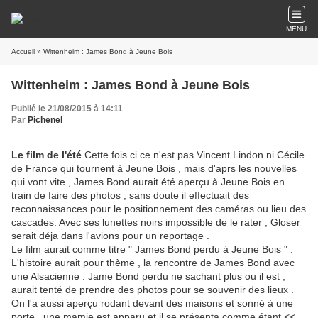
MENU
Accueil
» Wittenheim : James Bond à Jeune Bois
Wittenheim : James Bond à Jeune Bois
Publié le 21/08/2015 à 14:11
Par
Pichenel
Le film de l'été
Cette fois ci ce n'est pas Vincent Lindon ni Cécile
de France qui tournent à Jeune Bois , mais d'aprs les nouvelles
qui vont vite , James Bond aurait été aperçu à Jeune Bois en
train de faire des photos , sans doute il effectuait des
reconnaissances pour le positionnement des caméras ou lieu des
cascades. Avec ses lunettes noirs impossible de le rater , Gloser
serait déja dans l'avions pour un reportage .
Le film aurait comme titre " James Bond perdu à Jeune Bois " .
L'histoire aurait pour thème , la rencontre de James Bond avec
une Alsacienne . Jame Bond perdu ne sachant plus ou il est ,
aurait tenté de prendre des photos pour se souvenir des lieux .
On l'a aussi aperçu rodant devant des maisons et sonné à une
porte , une mamie est apparu et il se présenta comme étant <<