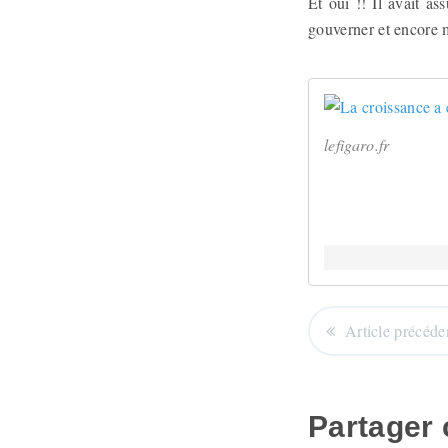
Et oui !! Il avait as
gouverner et encore m
lefigaro.fr
Article précéde
Partager c