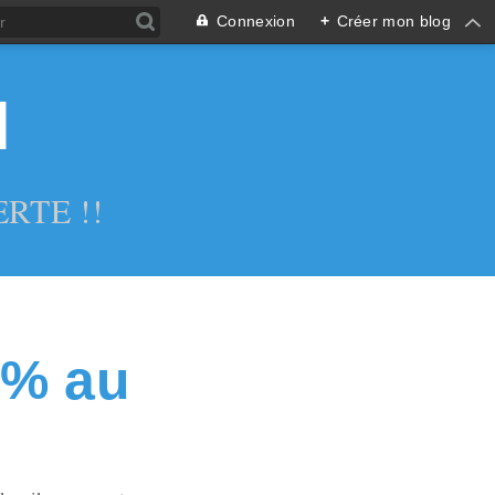
Connexion
+
Créer mon blog
l
RTE !!
0% au