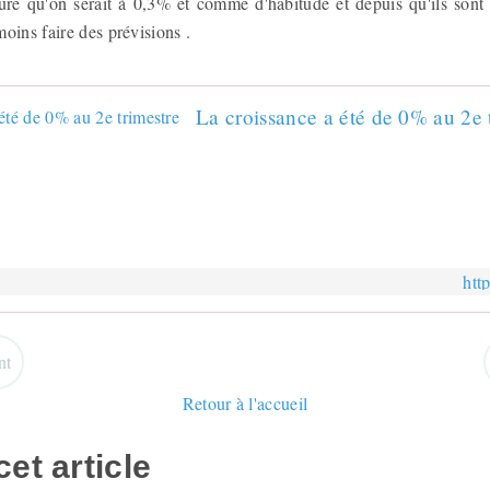
suré qu'on serait à 0,3% et comme d'habitude et depuis qu'ils sont 
oins faire des prévisions .
La croissance a été de 0% au 2e 
htt
nt
Retour à l'accueil
et article