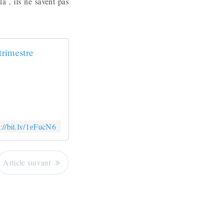
la , ils ne savent pas
trimestre
p://bit.ly/1gFucN6
Article suivant