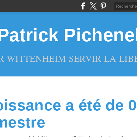
Patrick Pichene
R WITTENHEIM SERVIR LA LIBE
oissance a été de 
imestre