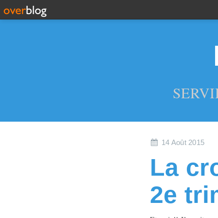
SERVI
14 Août 2015
La cr
2e tr