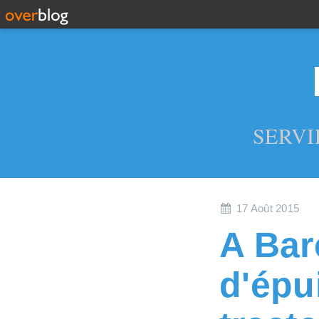
SERVI
17 Août 2015
A Bar
d'épu