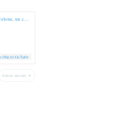
A Barcelone, un cheval meurt d'épuisement à force de tracter des touristes
p://bit.ly/1JcTq0y
Article suivant