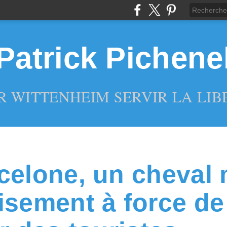
Patrick Pichene
R WITTENHEIM SERVIR LA LIBE
celone, un cheval 
isement à force de