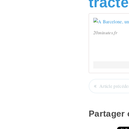
tract
20minutes.fr
Article précéde
Partager c