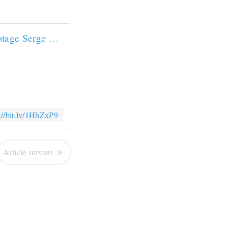
L’ex-otage Serge Lazarevic, «SDF de la République», raconte son calvaire
://bit.ly/1HhZxP9
Article suivant