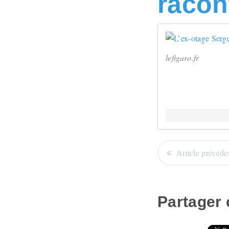
racon
lefigaro.fr
Article précéde
Partager c