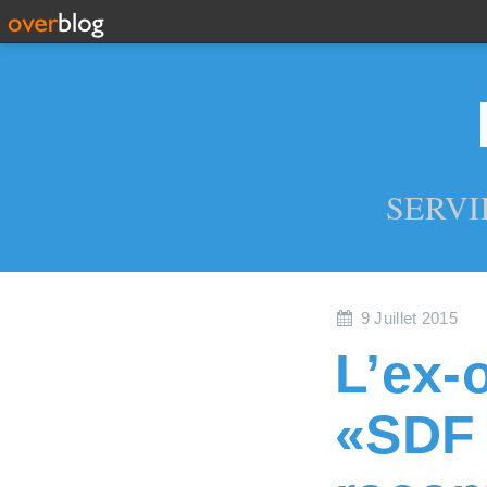
SERVI
9 Juillet 2015
L’ex-
«SDF 