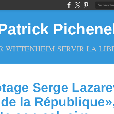
Patrick Pichene
R WITTENHEIM SERVIR LA LIBE
otage Serge Lazare
de la République»