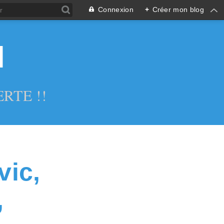
Connexion
+
Créer mon blog
l
RTE !!
vic,
,