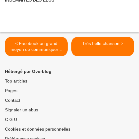
INDEMNITES DES ELUS
< Facebook un grand
Trés belle chanson >
moyen de communiquer ?
on...
Hébergé par Overblog
Top articles
Pages
Contact
Signaler un abus
C.G.U.
Cookies et données personnelles
Préférences cookies