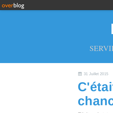
SERVI
31 Juillet 2015
C'étai
chanc