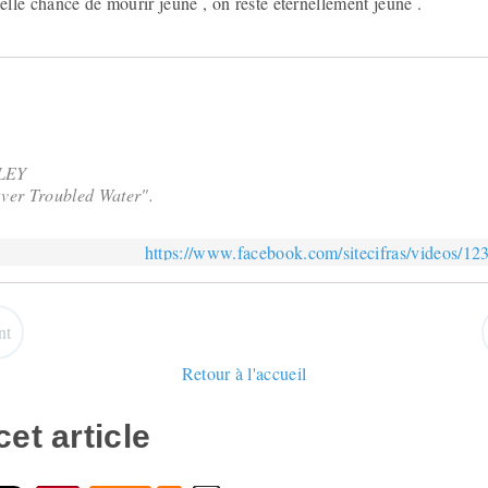
uelle chance de mourir jeune , on reste éternellement jeune .
LEY
ver Troubled Water".
https://www.facebook.com/sitecifras/videos/1
nt
Retour à l'accueil
et article