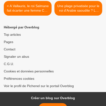
< A Vallauris, le roi Salmane
Une plage privatisée pour le
fait écarter une femme CRS
roi d'Arabie saoudite ? Le
de sa sécurité
coup de gueule de Jean-
Pierre Pernault >
Hébergé par Overblog
Top articles
Pages
Contact
Signaler un abus
C.G.U.
Cookies et données personnelles
Préférences cookies
Voir le profil de Pichenel sur le portail Overblog
Créer un blog sur Overblog