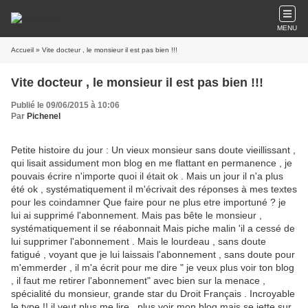
MENU
Accueil
» Vite docteur , le monsieur il est pas bien !!!
Vite docteur , le monsieur il est pas bien !!!
Publié le 09/06/2015 à 10:06
Par
Pichenel
Petite histoire du jour : Un vieux monsieur sans doute vieillissant ,
qui lisait assidument mon blog en me flattant en permanence , je
pouvais écrire n'importe quoi il était ok . Mais un jour il n'a plus
été ok , systématiquement il m'écrivait des réponses à mes textes
pour les coindamner Que faire pour ne plus etre importuné ? je
lui ai supprimé l'abonnement. Mais pas bête le monsieur ,
systématiquement il se réabonnait Mais piche malin 'il a cessé de
lui supprimer l'abonnement . Mais le lourdeau , sans doute
fatigué , voyant que je lui laissais l'abonnement , sans doute pour
m'emmerder , il m'a écrit pour me dire " je veux plus voir ton blog
, il faut me retirer l'abonnement" avec bien sur la menace ,
spécialité du monsieur, grande star du Droit Français . Incroyable
le type !! il veut plus me lire , plus voir mon blog mais se jette sur