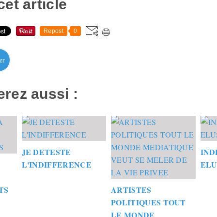
et article
Repost
0
er
rez aussi :
JE DETESTE
IND
L'INDIFFERENCE
ELU
TS
ARTISTES
POLITIQUES TOUT
LE MONDE