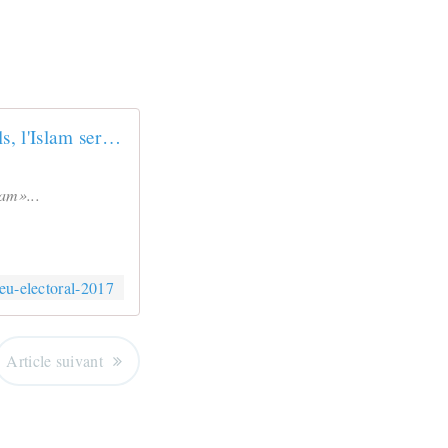
Pour Manuel Valls, l'Islam sera «un enjeu électoral» en 2017
lam»...
eu-electoral-2017
Article suivant