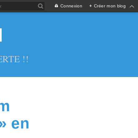
Connexion
+
Créer mon blog
l
RTE !!
am
» en