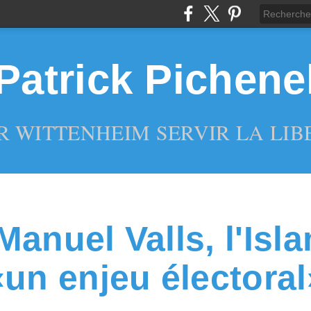
Patrick Pichene
R WITTENHEIM SERVIR LA LIBE
Manuel Valls, l'Isl
«un enjeu électoral