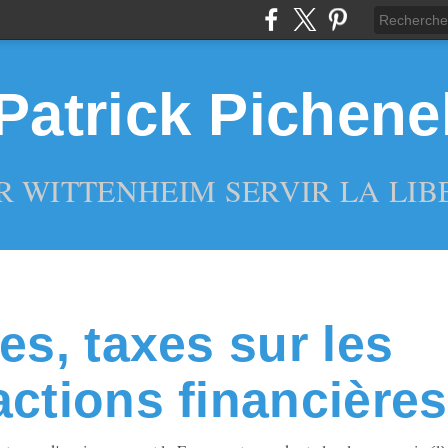
Patrick Pichene
R WITTENHEIM SERVIR LA LIBE
es, taxes sur les
actions financières