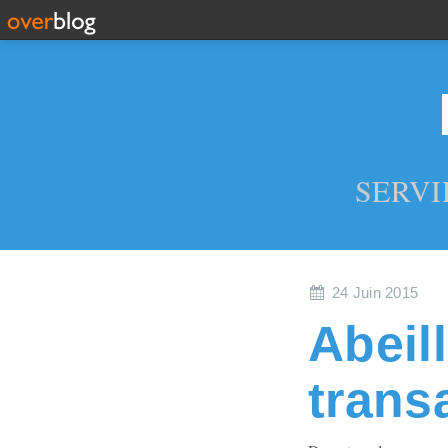
SERVI
24 Juin 2015
Abeill
trans