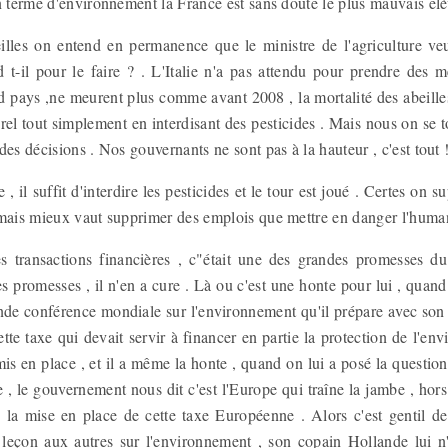
n terme d'environnement la France est sans doute le plus mauvais él
illes on entend en permanence que le ministre de l'agriculture veu
d t-il pour le faire ? . L'Italie n'a pas attendu pour prendre des m
nd pays ,ne meurent plus comme avant 2008 , la mortalité des abeille
rel tout simplement en interdisant des pesticides . Mais nous on se t
es décisions . Nos gouvernants ne sont pas à la hauteur , c'est tout !
 , il suffit d'interdire les pesticides et le tour est joué . Certes on
 mais mieux vaut supprimer des emplois que mettre en danger l'human
es transactions financières , c"était une des grandes promesses d
 promesses , il n'en a cure . Là ou c'est une honte pour lui , quand o
rande conférence mondiale sur l'environnement qu'il prépare avec son
cette taxe qui devait servir à financer en partie la protection de l'en
is en place , et il a même la honte , quand on lui a posé la question
e , le gouvernement nous dit c'est l'Europe qui traîne la jambe , hor
 la mise en place de cette taxe Européenne . Alors c'est gentil de
 leçon aux autres sur l'environnement , son copain Hollande lui n'e