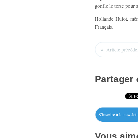
gonfle le torse pour s
Hollande Hulot, même
Français.
Article précéde
Partager c
S'inscrire à la newslett
Vous aime