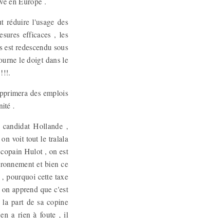
ève en Europe .
t réduire l'usage des
esures efficaces , les
s est redescendu sous
ourne le doigt dans le
!!!.
 supprimera des emplois
ité .
u candidat Hollande ,
n voit tout le tralala
 copain Hulot , on est
vironnement et bien ce
 , pourquoi cette taxe
s on apprend que c'est
 la part de sa copine
n a rien à foute , il