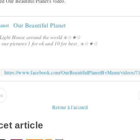
ed Our Beautiful Planet's video.
Our Beautiful Planet
Light House around the world ※☆★☆
ur pictures 1 for ok and 10 for best . ※☆★☆
https://www.facebook.com/OurBeautifulPlanetByMann/videos/
nt
Retour à l'accueil
et article