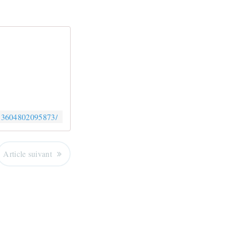
713604802095873/
Article suivant