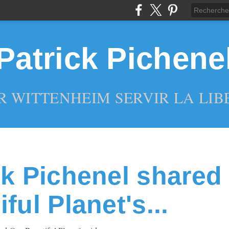
Patrick Pichene
R WITTENHEIM SERVIR LA LIBE
ck Pichenel shared
ful Planet's...