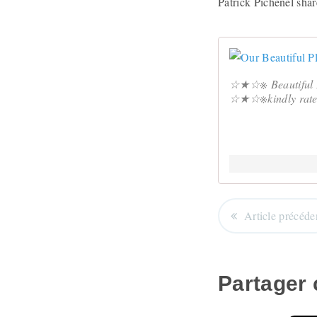
Patrick Pichenel shar
☆★☆※ Beautiful 
☆★☆※kindly rate o
Article précéde
Partager c