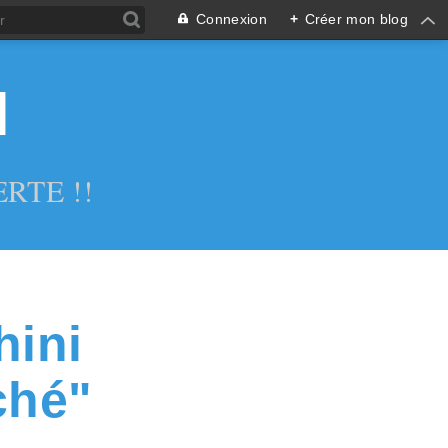
Connexion
+
Créer mon blog
l
RTE !!
hini
ché"