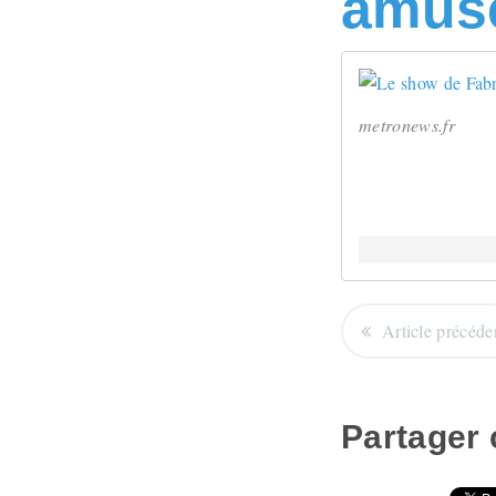
amuse
metronews.fr
Article précéde
Partager c