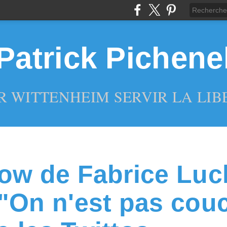
Patrick Pichene
R WITTENHEIM SERVIR LA LIBE
ow de Fabrice Luc
"On n'est pas cou