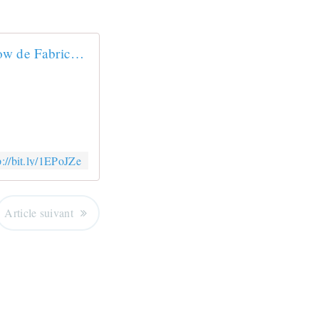
Le show de Fabrice Luchini dans "On n'est pas couché" amuse les Twittos
p://bit.ly/1EPoJZe
Article suivant