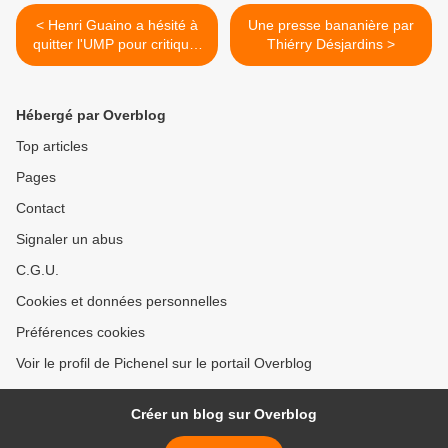
< Henri Guaino a hésité à
Une presse bananière par
quitter l'UMP pour critiquer
Thiérry Désjardins >
"les petites combinaisons
entre notables" -...
Hébergé par Overblog
Top articles
Pages
Contact
Signaler un abus
C.G.U.
Cookies et données personnelles
Préférences cookies
Voir le profil de Pichenel sur le portail Overblog
Créer un blog sur Overblog