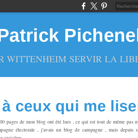
Patrick Pichene
R WITTENHEIM SERVIR LA LIBE
 à ceux qui me lise
0 pages de mon blog ont été lues , ce qui est tout de même pas mal
mpagne électorale , j'avais un blog de campagne , mais depuis s
e croisière.