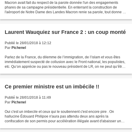
Macron avait fait du respect de la parole donnée l'un des engagements
phares de sa campagne présidentielle. En enterrant la construction de
l'aéroport de Notre Dame des Landes Macron renie sa parole, tout donne à
penser que son mandat ne sera que reniement...
Laurent Wauquiez sur France 2 : un coup monté
Publié le 28/01/2018 à 12:12
Par
Pichenel
Parlez de la France, du dilemme de l’immigration, de l’islam et vous êtes
immédiatement suspecté de collusion avec le Front national, les populistes,
etc. Qu’on apprécie ou pas le nouveau président de LR, on ne peut qu’être
frappé, par contraste avec...
Ce premier ministre est un imbécile !!
Publié le 28/01/2018 à 11:49
Par
Pichenel
Oui c'est un imbecile et ceux qui le soutiennent c'est encore pire . On
hallucine Édouard Philipoe n'aura pas attendu deux ans après la
confiscation de son permis pour accélération illégale avant d'abaisser un
peu plus la vitesse sur les voies routières...