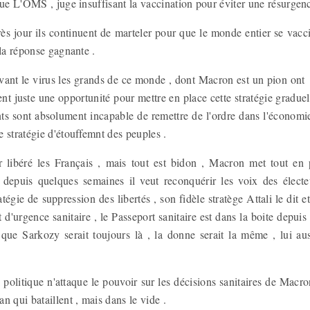
que L'OMS , juge insuffisant la vaccination pour éviter une résurgen
près jour ils continuent de marteler pour que le monde entier se vaccin
 la réponse gagnante .
vant le virus les grands de ce monde , dont Macron est un pion ont 
aient juste une opportunité pour mettre en place cette stratégie gradue
nts sont absolument incapable de remettre de l'ordre dans l'économi
 stratégie d'étouffemnt des peuples .
 libéré les Français , mais tout est bidon , Macron met tout en 
rs depuis quelques semaines il veut reconquérir les voix des élect
tégie de suppression des libertés , son fidèle stratège Attali le dit e
at d'urgence sanitaire , le Passeport sanitaire est dans la boite dep
que Sarkozy serait toujours là , la donne serait la même , lui auss
 politique n'attaque le pouvoir sur les décisions sanitaires de Macr
qui bataillent , mais dans le vide .