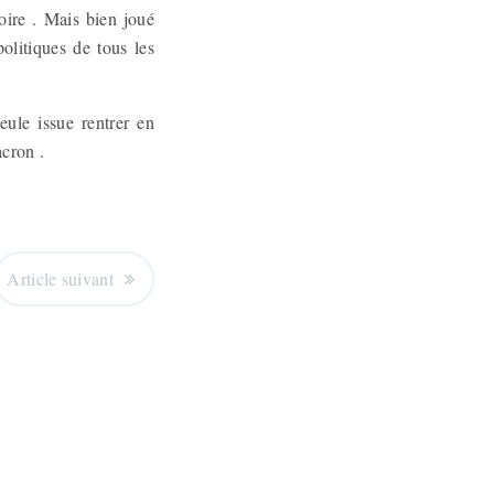
oire . Mais bien joué
olitiques de tous les
eule issue rentrer en
Macron .
Article suivant