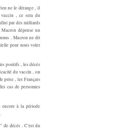
ien ne le dérange , il
 vaccin , ce sera du
fini par des milliards
., Macron dépense un
connus . Macron ne dit
tielle pour nous voler
es positifs , les décés
icacité du vaccin , on
de prise , les Français
 des cas de personnes
nt encore à la période
 ,
0" de décés . C'est du