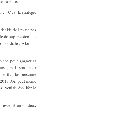
ce du virus .
e . C'est la stratégie
décidé de limiter nos
lle de suppression des
e mondiale . Alors ils
place pour gagner la
eurs , mais sans pour
t redit , plus personne
uis 2018 .On peut même
i voulait étouffer le
on excepté un ou deux