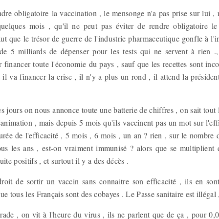
dre obligatoire la vaccination , le mensonge n'a pas prise sur lui , r
uelques mois , qu'il ne peut pas éviter de rendre obligatoire le
ut que le trésor de guerre de l'industrie pharmaceutique gonfle à l'in
de 5 milliards de dépenser pour les tests qui ne servent à rien 
r financer toute l'économie du pays , sauf que les recettes sont in
 va financer la crise , il n'y a plus un rond , il attend la présiden
s jours on nous annonce toute une batterie de chiffres , on sait tout l
éanimation , mais depuis 5 mois qu'ils vaccinent pas un mot sur l'eff
durée de l'efficacité , 5 mois , 6 mois , un an ? rien , sur le nombre 
tous les ans , est-on vraiment immunisé ? alors que se multiplient
ite positifs , et surtout il y a des décès .
droit de sortir un vaccin sans connaitre son efficacité , ils en so
 que tous les Français sont des cobayes . Le Passe sanitaire est illégal
ade , on vit à l'heure du virus , ils ne parlent que de ça , pour 0,