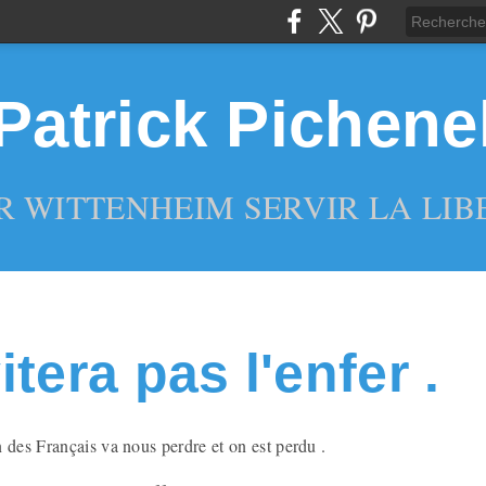
Patrick Pichene
R WITTENHEIM SERVIR LA LIBE
tera pas l'enfer .
 des Français va nous perdre et on est perdu .