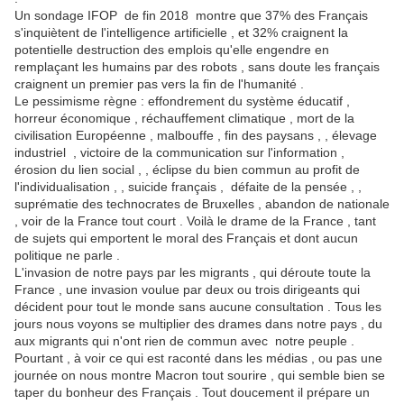
Un sondage IFOP de fin 2018 montre que 37% des Français
s'inquiètent de l'intelligence artificielle , et 32% craignent la
potentielle destruction des emplois qu'elle engendre en
remplaçant les humains par des robots , sans doute les français
craignent un premier pas vers la fin de l'humanité .
Le pessimisme règne : effondrement du système éducatif ,
horreur économique , réchauffement climatique , mort de la
civilisation Européenne , malbouffe , fin des paysans , , élevage
industriel , victoire de la communication sur l'information ,
érosion du lien social , , éclipse du bien commun au profit de
l'individualisation , , suicide français , défaite de la pensée , ,
suprématie des technocrates de Bruxelles , abandon de nationale
, voir de la France tout court . Voilà le drame de la France , tant
de sujets qui emportent le moral des Français et dont aucun
politique ne parle .
L'invasion de notre pays par les migrants , qui déroute toute la
France , une invasion voulue par deux ou trois dirigeants qui
décident pour tout le monde sans aucune consultation . Tous les
jours nous voyons se multiplier des drames dans notre pays , du
aux migrants qui n'ont rien de commun avec notre peuple .
Pourtant , à voir ce qui est raconté dans les médias , ou pas une
journée on nous montre Macron tout sourire , qui semble bien se
taper du bonheur des Français . Tout doucement il prépare un