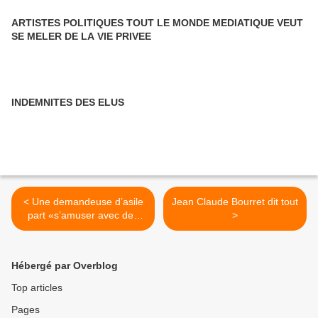
ARTISTES POLITIQUES TOUT LE MONDE MEDIATIQUE VEUT
SE MELER DE LA VIE PRIVEE
INDEMNITES DES ELUS
< Une demandeuse d’asile
Jean Claude Bourret dit tout
part «s’amuser avec des
>
copains», sa fille de quatre
ans retrouvée dans la rue
Hébergé par Overblog
Top articles
Pages