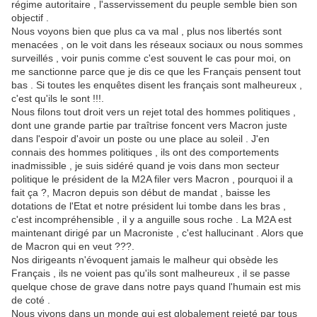
régime autoritaire , l'asservissement du peuple semble bien son
objectif .
Nous voyons bien que plus ca va mal , plus nos libertés sont
menacées , on le voit dans les réseaux sociaux ou nous sommes
surveillés , voir punis comme c'est souvent le cas pour moi, on
me sanctionne parce que je dis ce que les Français pensent tout
bas . Si toutes les enquêtes disent les français sont malheureux ,
c'est qu'ils le sont !!!.
Nous filons tout droit vers un rejet total des hommes politiques ,
dont une grande partie par traîtrise foncent vers Macron juste
dans l'espoir d'avoir un poste ou une place au soleil . J'en
connais des hommes politiques , ils ont des comportements
inadmissible , je suis sidéré quand je vois dans mon secteur
politique le président de la M2A filer vers Macron , pourquoi il a
fait ça ?, Macron depuis son début de mandat , baisse les
dotations de l'Etat et notre président lui tombe dans les bras ,
c'est incompréhensible , il y a anguille sous roche . La M2A est
maintenant dirigé par un Macroniste , c'est hallucinant . Alors que
de Macron qui en veut ???.
Nos dirigeants n'évoquent jamais le malheur qui obsède les
Français , ils ne voient pas qu'ils sont malheureux , il se passe
quelque chose de grave dans notre pays quand l'humain est mis
de coté .
Nous vivons dans un monde qui est globalement rejeté par tous